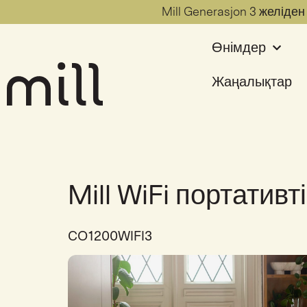
Mill Generasjon 3 желіде
Өнімдер
Жаңалықтар
Mill WiFi портати
CO1200WIFI3