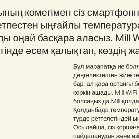
ының көмегімен сіз смартфонн
етпестен ыңғайлы температур
 оңай басқара аласыз. Mill Wi
інде әсем қалықтап, көздің ж
Бұл марапатқа ие бол
дөңгелектелген жиектер
бар, ал қара ортаңғы б
көркін ашады. Mill Wi
болсаңыз да Mill қолд
Қолданбада температу
түрде реттелетіндей ы
Осылайша, сіз қоршаға
пайдаланудан және өзі