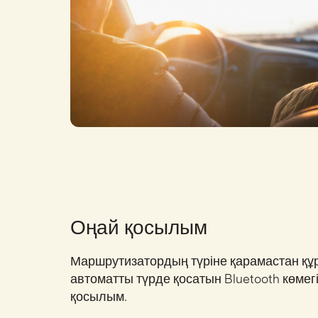
Оңай қосылым
Маршрутизатордың түріне қарамастан құр
автоматты түрде қосатын Bluetooth көмегі
қосылым.