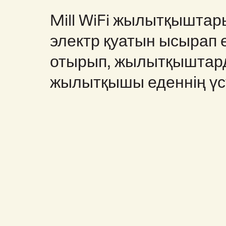
Mill WiFi жылытқыштар
электр қуатын ысырап 
отырып, жылытқыштарды
жылытқышы еденнің үст