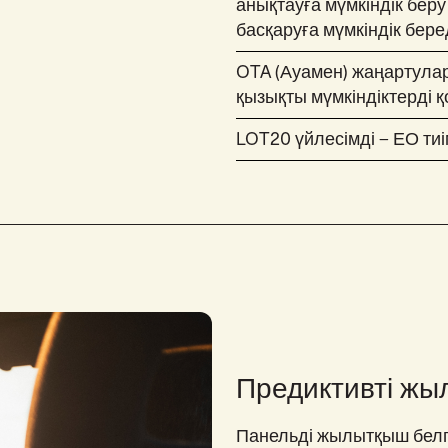
анықтауға мүмкіндік беру
басқаруға мүмкіндік бере
OTA (Ауамен) жаңартула
қызықты мүмкіндіктерді қ
LOT20 үйлесімді – ЕО тиі
Предиктивті жы
Панельді жылытқыш белгі