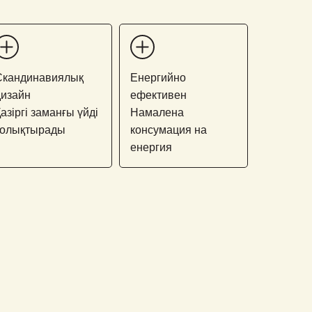
Скандинавиялық
Енергийно
дизайн
ефективен
азіргі заманғы үйді
Намалена
толықтырады
консумация на
енергия