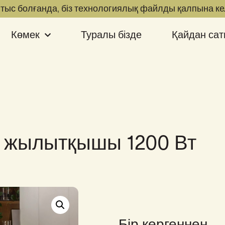
н тыс болғанда, біз технологиялық файлды қалпына ке
Көмек
Туралы бізде
Қайдан сат
вті жылытқышы 1200 Вт
Бір көргеннен