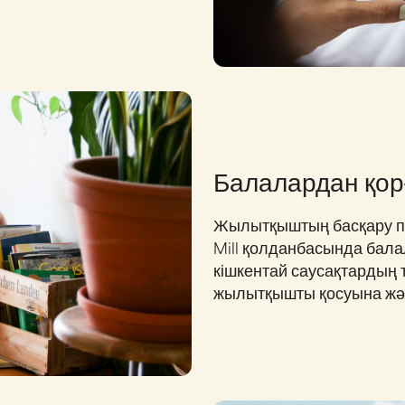
Балалардан қор
Жылытқыштың басқару пан
Mill қолданбасында бала
кішкентай саусақтардың 
жылытқышты қосуына жән