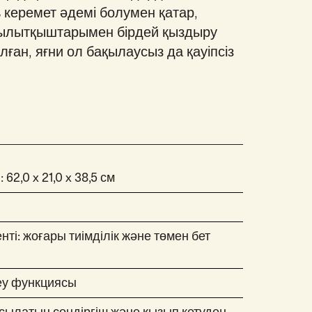
 керемет әдемі болумен қатар,
 жылытқыштарымен бірдей қыздыру
ған, яғни ол бақылаусыз да қауіпсіз
 62,0 x 21,0 x 38,5 см
і: жоғары тиімділік және төмен бет
еу функциясы