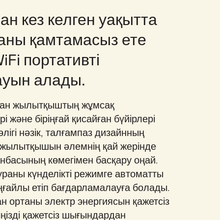
ан кез келген уақытта
аны қамтамасыз ете
Fi портативті
ауын алады.
ған жылытқыштың жұмсақ
і және біріңғай қисайған бүйірлері
өлігі нәзік, талғампаз дизайнның
Fi жылытқышын әлемнің қай жерінде
анбасының көмегімен басқару оңай.
раны күнделікті режимге автоматты
ңғайлы етіп бағдарламалауға болады.
н ортаны электр энергиясын қажетсіз
ңізді қажетсіз шығындардан