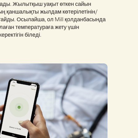
тады. Жылытқыш уақыт өткен сайын
ың қаншалықты жылдам көтерілетінін/
қтайды. Осылайша, ол Mill қолданбасында
лаған температураға жету үшін
ректігін біледі.