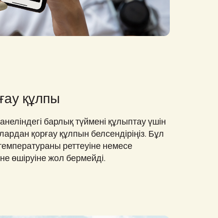
ғау құлпы
еліндегі барлық түймені құлыптау үшін
лардан қорғау құлпын белсендіріңіз. Бұл
температураны реттеуіне немесе
е өшіруіне жол бермейді.