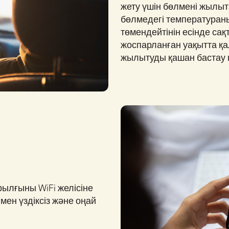
жету үшін бөлмені жылы
бөлмедегі температуран
төмендейтінін есінде са
жоспарланған уақытта қа
жылытуды қашан бастау ке
ылғыны WiFi желісіне
мен үздіксіз және оңай