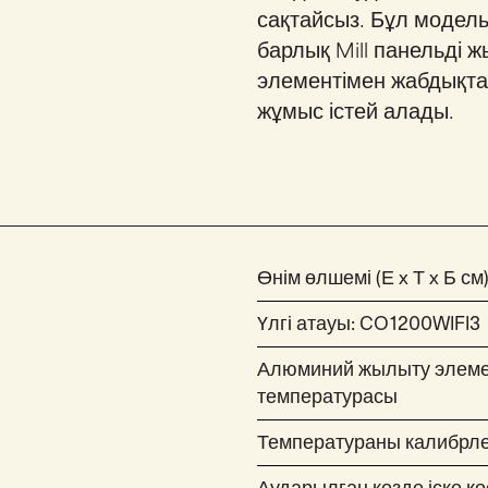
сақтайсыз. Бұл модель
барлық Mill панельді
элементімен жабдықтал
жұмыс істей алады.
Өнім өлшемі (Е x Т x Б см):
Үлгі атауы: CO1200WIFI3
Алюминий жылыту элемент
температурасы
Температураны калибрл