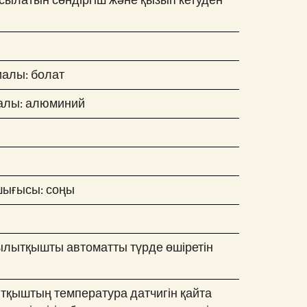
осылатын сөндіргіш және қызып кетуден
иалы: болат
алы: алюминий
ығысы: соңы
ылытқышты автоматты түрде өшіретін
ытқыштың температура датчигін қайта