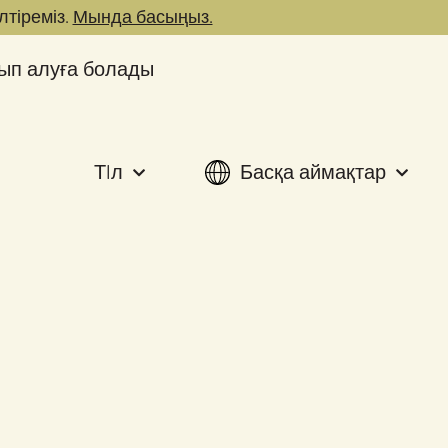
лтіреміз.
Мында басыңыз.
ып алуға болады
ТIл
Басқа аймақтар