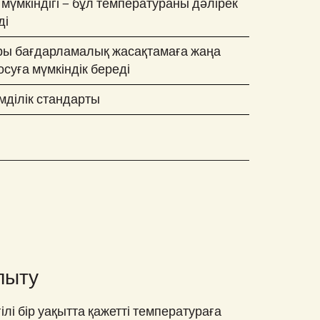
 мүмкіндігі – бұл температураны дәлірек
ді
ры бағдарламалық жасақтамаға жаңа
осуға мүмкіндік береді
мділік стандарты
лыту
лі бір уақытта қажетті температураға