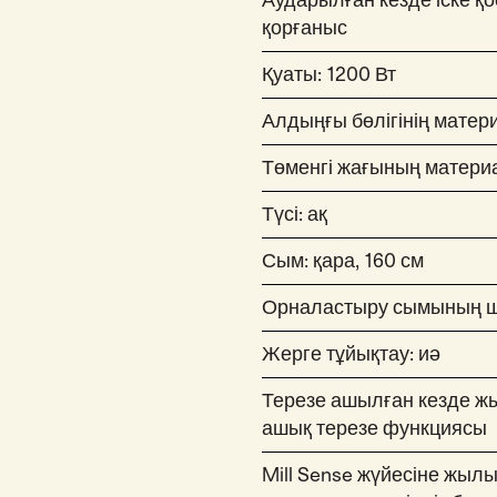
Аударылған кезде іске қ
қорғаныс
Қуаты: 1200 Вт
Алдыңғы бөлігінің матер
Төменгі жағының матери
Түсі: ақ
Сым: қара, 160 см
Орналастыру сымының ш
Жерге тұйықтау: иә
Терезе ашылған кезде ж
ашық терезе функциясы
Mill Sense жүйесіне жыл