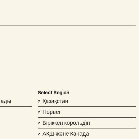
Select Region
лады
Қазақстан
Норвег
Біріккен корольдігі
АҚШ және Канада