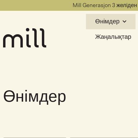
Mill Generasjon 3 желіде
Өнімдер
Жаңалықтар
Өнімдер