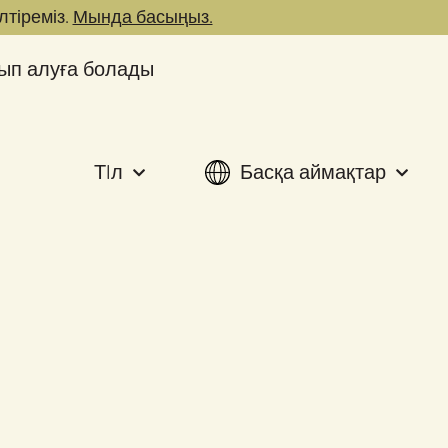
лтіреміз.
Мында басыңыз.
ып алуға болады
ТIл
Басқа аймақтар