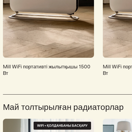
Mill WiFi портативті жылытқышы 1500
Mill WiFi п
Вт
Вт
Май толтырылған радиаторлар
WIFI + ҚОЛДАНБАНЫ БАСҚАРУ