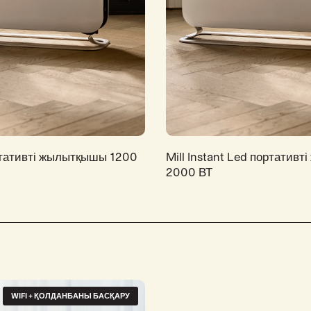
ортативті жылытқышы 1200
Mill Instant Led портатив
2000 ВТ
WIFI + ҚОЛДАНБАНЫ БАСҚАРУ