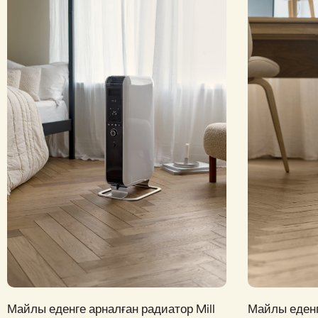
Майлы еденге арналған радиатор Mill
Майлы еденг