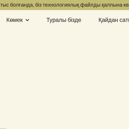
н тыс болғанда, біз технологиялық файлды қалпына ке
Көмек
Туралы бізде
Қайдан сат