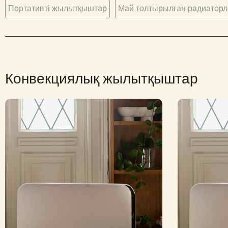
Портативті жылытқыштар
Май толтырылған радиаторл
Конвекциялық жылытқыштар