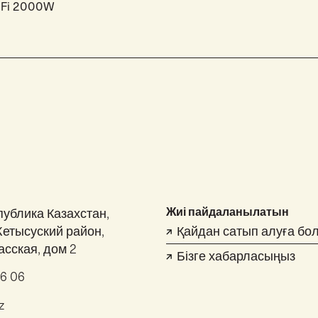
WiFi 2000W
Жиі пайдаланылатын
публика Казахстан,
Жетысуский район,
Қайдан сатып алуға бо
асская, дом 2
Бізге хабарласыңыз
46 06
z