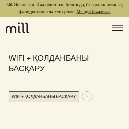
Mill Generasjon 3 желіден тыс болғанда, біз технологиялық
файлды қалпына келтіреміз.
Мында басыңыз.
WIFI + ҚОЛДАНБАНЫ
БАСҚАРУ
WIFI + ҚОЛДАНБАНЫ БАСҚАРУ