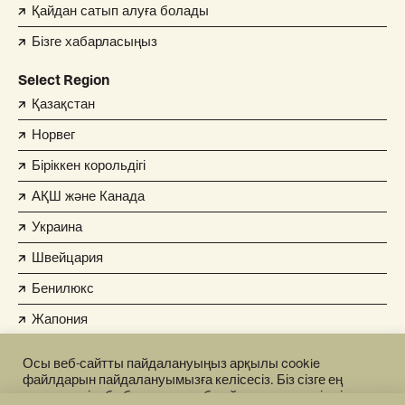
Қайдан сатып алуға болады
Бізге хабарласыңыз
Select Region
Қазақстан
Норвег
Біріккен корольдігі
АҚШ және Канада
Украина
Швейцария
Бенилюкс
Жапония
Қытай
Осы веб-сайтты пайдалануыңыз арқылы cookie
файлдарын пайдалануымызға келісесіз. Біз сізге ең
Пивденна Корея
жақсы тәжірибе беру және веб-сайтымыздың тиімді